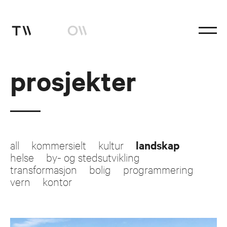
prosjekter
studio
prosjekter
coworks
Instagram
all
kommersielt
kultur
landskap
facebook
helse
by- og stedsutvikling
transformasjon
bolig
programmering
vern
kontor