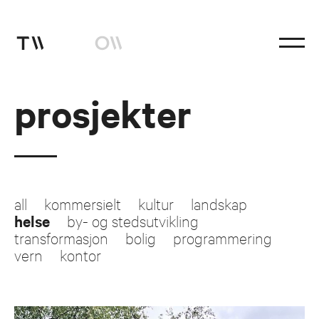
prosjekter
studio
prosjekter
coworks
Instagram
all
kommersielt
kultur
landskap
facebook
helse
by- og stedsutvikling
transformasjon
bolig
programmering
vern
kontor