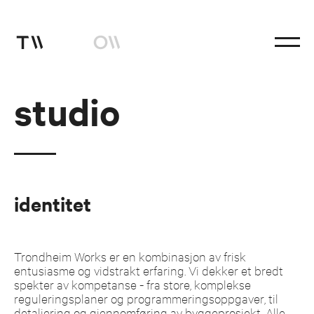
studio
studio
prosjekter
coworks
Instagram
identitet
facebook
Trondheim Works er en kombinasjon av frisk
entusiasme og vidstrakt erfaring. Vi dekker et bredt
spekter av kompetanse - fra store, komplekse
reguleringsplaner og programmeringsoppgaver, til
detaljering og gjennomføring av byggeprosjekt. Alle