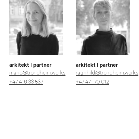
arkitekt | partner
arkitekt | partner
marie@trondheim.works
ragnhild@trondheim.works
+47 416 33 537
+47 471 70 012